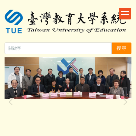
跳
到
主
要
內
容
搜尋
區