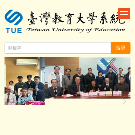
跳
到
主
要
內
容
搜尋
區