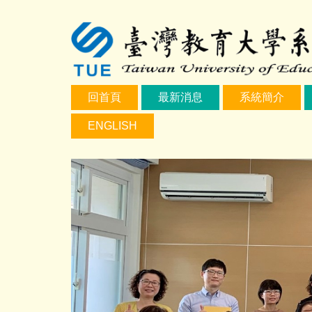
跳
到
主
要
內
容
回首頁
最新消息
系統簡介
區
ENGLISH