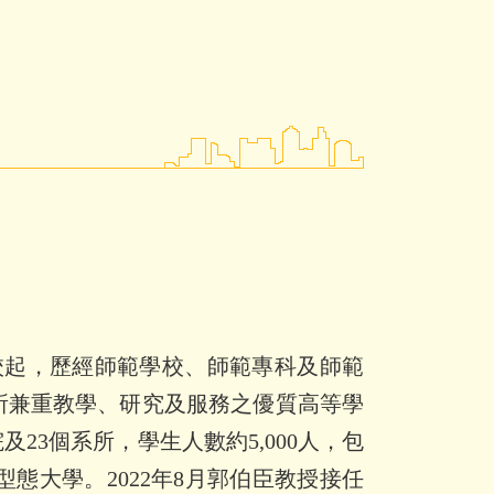
校起，歷經師範學校、師範專科及師範
所兼重教學、研究及服務之優質高等學
院及
23
個系所，學生人數約
5,000
人，包
型態大學。
2022
年
8
月郭伯臣教授接任