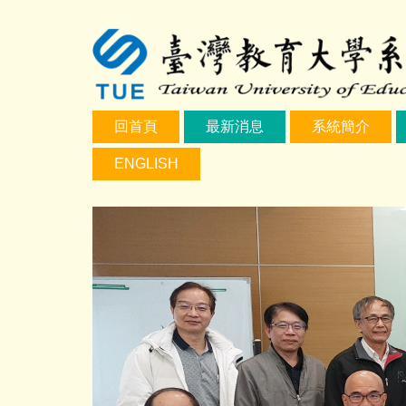
跳
到
主
要
內
容
回首頁
最新消息
系統簡介
區
ENGLISH