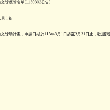
獲獎名單(1130802公告)
員 1名
獎助計畫，申請日期於113年3月1日起至3月31日止，歡迎踴
所誠徵專案助理1名
論文獎頒獎典禮順利落幕！
已徵得工讀生，感謝大家）
獲獎名單(1120810公告)