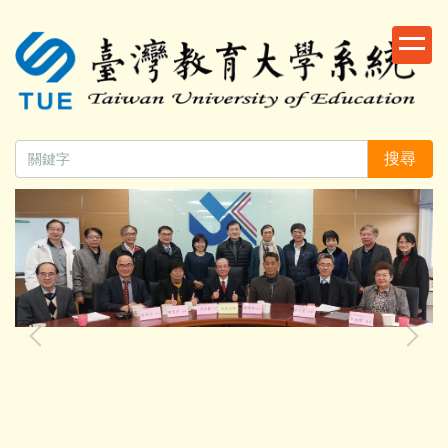
跳
到
主
要
內
容
搜尋
區